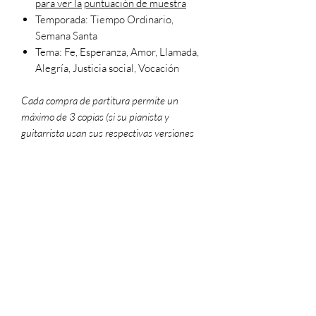
para ver la
puntuación de muestra
Temporada: Tiempo Ordinario,
Semana Santa
Tema: Fe, Esperanza, Amor, Llamada,
Alegría, Justicia social, Vocación
Cada compra de partitura permite un
máximo de 3 copias (si su pianista y
guitarrista usan sus respectivas versiones
de la partitura, eso cuenta como 2 copias).
Para hacer copias adicionales legalmente,
compre más partituras. Para usar en
entornos de adoración, no olvide obtener las
versiones de su congregación y registrar su
informe de uso en onelicense.net
Formato de archivo
PDF