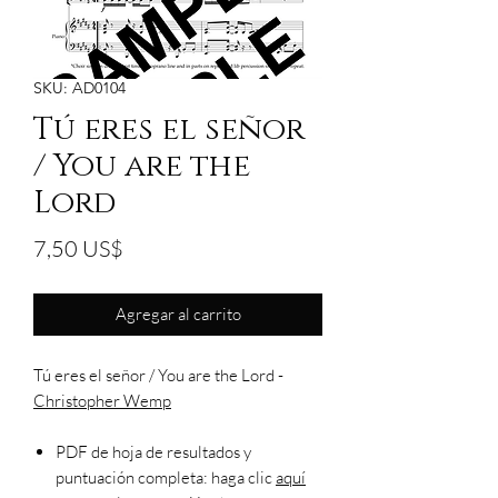
SKU: AD0104
Tú eres el señor
/ You are the
Lord
Precio
7,50 US$
Agregar al carrito
Tú eres el señor / You are the Lord -
Christopher Wemp
PDF de hoja de resultados y
puntuación completa: haga clic
aquí