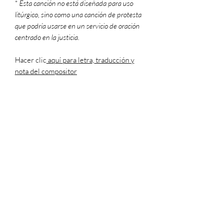
*
Esta canción no está diseñada para uso
litúrgico, sino como una canción de protesta
que podría usarse en un servicio de oración
centrado en la justicia.
Hacer clic
aquí para letra, traducción y
nota del compositor
Cada compra de partitura permite un
máximo de 3 copias (si su pianista y
guitarrista usan sus respectivas versiones
de la partitura, eso cuenta como 2 copias).
Para hacer copias adicionales legalmente,
compre más partituras. Para usar en
Formato de archivo
entornos de adoración, no olvide obtener las
versiones de su congregación y registrar su
PDF
informe de uso en onelicense.net