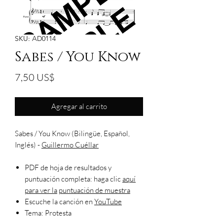
SKU: AD0114
Sabes / You Know
Precio
7,50 US$
Agregar al carrito
Sabes / You Know (Bilingüe, Español,
Inglés) -
Guillermo Cuéllar
PDF de hoja de resultados y
puntuación completa: haga clic
aquí
para ver la
puntuación de muestra
Escuche la canción en
YouTube
Tema: Protesta